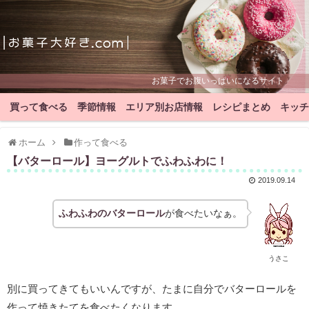
お菓子でお腹いっぱいになるサイト
買って食べる
季節情報
エリア別お店情報
レシピまとめ
キッチ
ホーム
作って食べる
【バターロール】ヨーグルトでふわふわに！
2019.09.14
ふわふわのバターロール
が食べたいなぁ。
うさこ
別に買ってきてもいいんですが、たまに自分でバターロールを
作って焼きたてを食べたくなります。