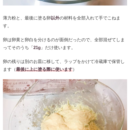
薄力粉と、最後に塗る卵
以外
の材料を全部入れて手でこねま
す。
卵は卵黄と卵白を分けるのが面倒だったので、全部混ぜてしま
ってそのうち「
21g
」だけ使います。
卵の残りは別のお皿に移して、ラップをかけて冷蔵庫で保管し
ます（
最後に上に塗る際に使います
）