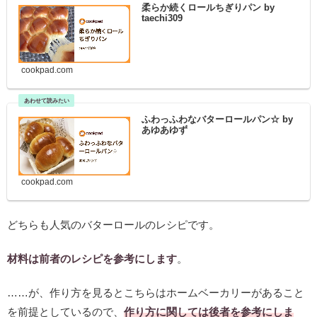
柔らか続くロールちぎりパン by
taechi309
cookpad.com
ふわっふわなバターロールパン☆ by
あゆあゆず
cookpad.com
どちらも人気のバターロールのレシピです。
材料は前者のレシピを参考にします
。
……が、作り方を見るとこちらはホームベーカリーがあること
を前提としているので、
作り方に関しては後者を参考にしま