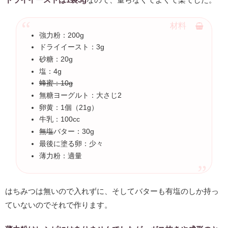
強力粉：200g
ドライイースト：3g
砂糖：20g
塩：4g
蜂蜜：10g
無糖ヨーグルト：大さじ2
卵黄：1個（21g）
牛乳：100cc
無塩
バター：30g
最後に塗る卵：少々
薄力粉：適量
はちみつは無いので入れずに、そしてバターも有塩のしか持っ
ていないのでそれで作ります。