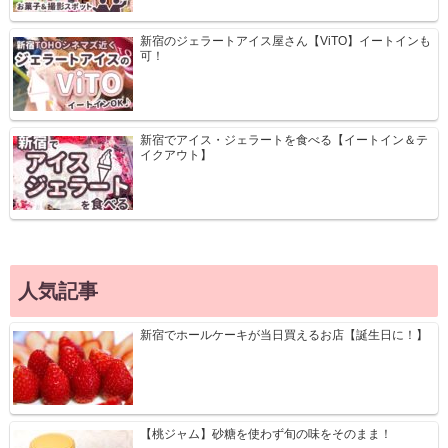
新宿のジェラートアイス屋さん【ViTO】イートインも
可！
新宿でアイス・ジェラートを食べる【イートイン＆テ
イクアウト】
人気記事
新宿でホールケーキが当日買えるお店【誕生日に！】
【桃ジャム】砂糖を使わず旬の味をそのまま！