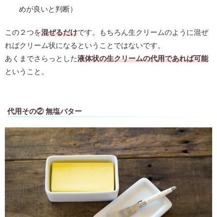
めが良いと判断）
この２つを
混ぜるだけ
です。もちろん生クリームのように混ぜ
ればクリーム状になるということではないです。
あくまでさらっとした
液体状の
生クリームの代用であれば可能
ということ。
代用その② 無塩バター