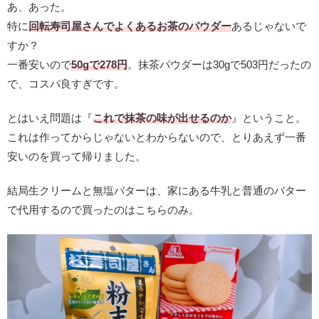
あ、あった。
特に
回転寿司屋さんでよくあるお茶のパウダー
あるじゃないで
すか？
一番安いので
50gで278円
。抹茶パウダーは30gで503円だったの
で、コスパ良すぎです。
とはいえ問題は『
これで抹茶の味が出せるのか
』ということ。
これは作ってからじゃないとわからないので、とりあえず一番
安いのを買って帰りました。
結局生クリームと無塩バターは、家にある牛乳と普通のバター
で代用するので買ったのはこちらのみ。