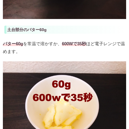
土台部分のバター60g
バター60g
を常温で溶かすか、
600Wで35秒
ほど電子レンジで温
めます。