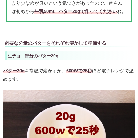
より少なめが良いという気づきがあったので、皆さん
は初めから
牛乳50ml、バター20gで作ってください
ね。
必要な分量のバターをそれぞれ溶かして準備する
生チョコ部分のバター20g
バター20g
を常温で溶かすか、
600Wで25秒
ほど電子レンジで温
めます。