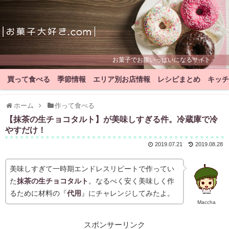
お菓子でお腹いっぱいになるサイト
買って食べる
季節情報
エリア別お店情報
レシピまとめ
キッチ
ホーム
作って食べる
【抹茶の生チョコタルト】が美味しすぎる件。冷蔵庫で冷
やすだけ！
2019.07.21
2019.08.28
美味しすぎて一時期エンドレスリピートで作ってい
た
抹茶の生チョコタルト
。なるべく安く美味しく作
るために材料の『
代用
』にチャレンジしてみたよ。
Maccha
スポンサーリンク