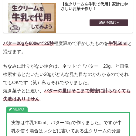
【生クリームを牛乳で代用】家計にや
さしいお菓子作り！
バター20gを600wで25秒
程度温めて溶かしたものを
牛乳50ml
と
混ぜます。
ちなみに計りがない場合は、ネットで『バター 20g』と画像
検索するとだいたい20gがどんな見た目なのかわかるのでそれ
でもOKです（笑）私もそれでやりました。
焼き菓子とは違い、
バターの量はそこまで厳密に計らなくても
失敗はありません
。
実際は牛乳100ml、バター40gで作りました。ですが牛
乳を使う場合はレシピに書いてある生クリームの分量