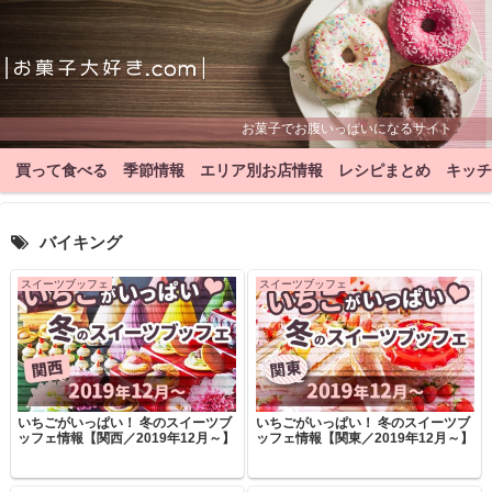
お菓子でお腹いっぱいになるサイト
買って食べる
季節情報
エリア別お店情報
レシピまとめ
キッチ
バイキング
スイーツブッフェ
スイーツブッフェ
いちごがいっぱい！ 冬のスイーツブ
いちごがいっぱい！ 冬のスイーツブ
ッフェ情報【関西／2019年12月～】
ッフェ情報【関東／2019年12月～】