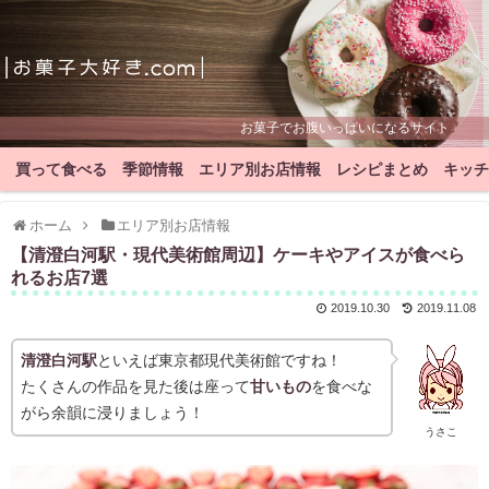
お菓子でお腹いっぱいになるサイト
買って食べる
季節情報
エリア別お店情報
レシピまとめ
キッチ
ホーム
エリア別お店情報
【清澄白河駅・現代美術館周辺】ケーキやアイスが食べら
れるお店7選
2019.10.30
2019.11.08
清澄白河駅
といえば東京都現代美術館ですね！
たくさんの作品を見た後は座って
甘いもの
を食べな
がら余韻に浸りましょう！
うさこ