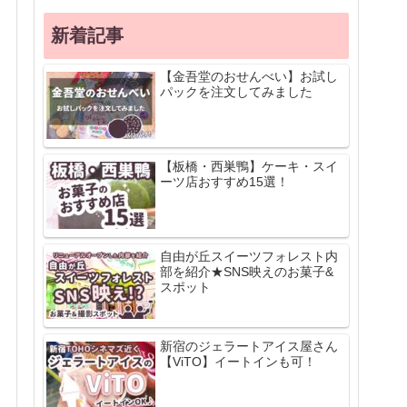
新着記事
【金吾堂のおせんべい】お試し
パックを注文してみました
【板橋・西巣鴨】ケーキ・スイ
ーツ店おすすめ15選！
自由が丘スイーツフォレスト内
部を紹介★SNS映えのお菓子&
スポット
新宿のジェラートアイス屋さん
【ViTO】イートインも可！